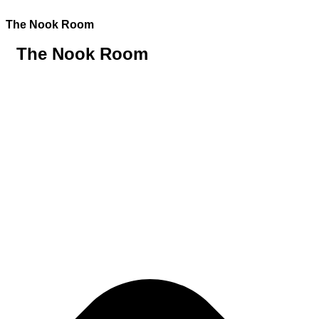
Ir
al
The Nook Room
contenido
The Nook Room