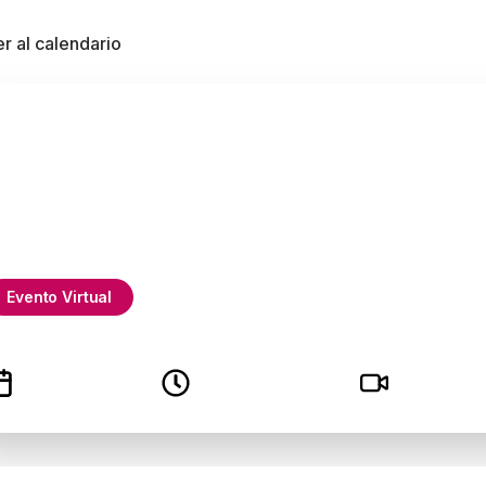
r al calendario
Evento Virtual
Test event
20 de junio
05:00 a 16:00
Virtual