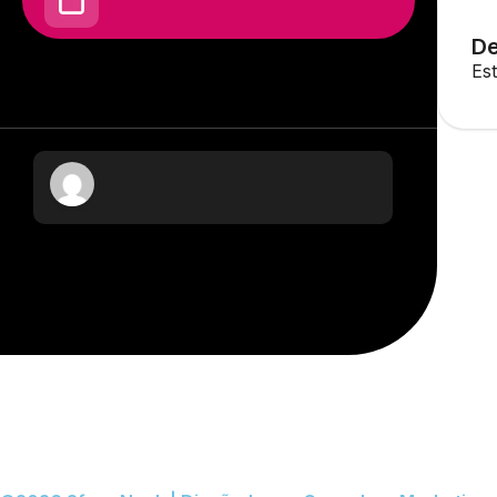
De
Es