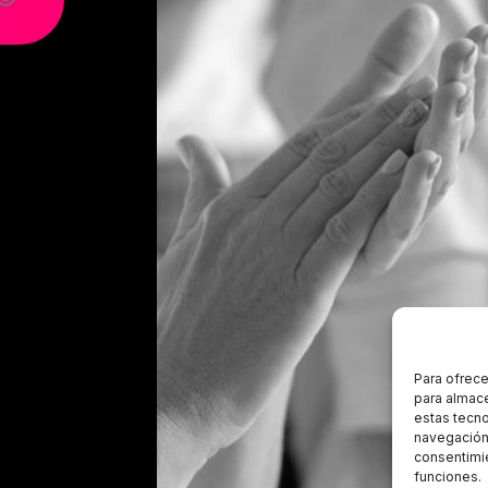
Para ofrece
para almace
estas tecn
navegación o
consentimie
funciones.