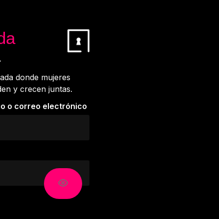
da
a
vada donde mujeres
den y crecen juntas.
o o correo electrónico